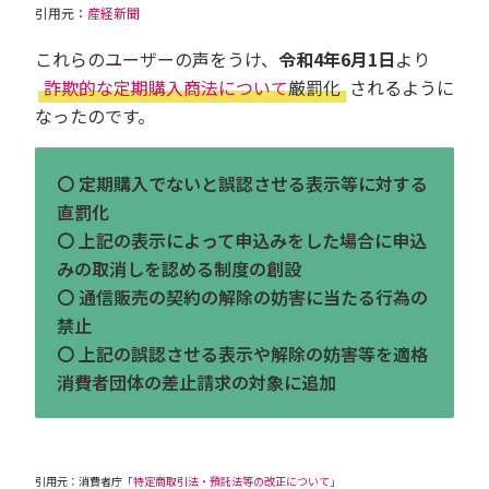
引用元：
産経新聞
これらのユーザーの声をうけ、
令和4年6月1日
より
詐欺的な定期購入商法について
厳罰化
されるように
なったのです。
〇 定期購⼊でないと誤認させる表⽰等に対する
直罰化
〇 上記の表⽰によって申込みをした場合に申込
みの取消しを認める制度の創設
〇 通信販売の契約の解除の妨害に当たる⾏為の
禁⽌
〇 上記の誤認させる表⽰や解除の妨害等を適格
消費者団体の差⽌請求の対象に追加
引用元：消費者庁「
特定商取引法・預託法等の改正について」