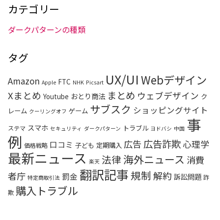
カテゴリー
ダークパターンの種類
タグ
UX/UI
Webデザイン
Amazon
FTC
Apple
NHK
Picsart
まとめ
Xまとめ
ウェブデザイン
おとり商法
Youtube
ク
サブスク
ショッピングサイト
レーム
ゲーム
クーリングオフ
事
スマホ
トラブル
ステマ
セキュリティ
ダークパターン
ヨドバシ
中国
例
広告詐欺
広告
心理学
口コミ
子ども
定期購入
価格戦略
最新ニュース
海外ニュース
法律
消費
楽天
翻訳記事
規制
解約
者庁
罰金
訴訟問題
詐
特定商取引法
購入トラブル
欺