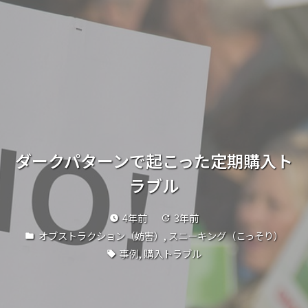
ダークパターンで起こった定期購入ト
ラブル
4年前
3年前
watch_later
update
オブストラクション（妨害）
,
スニーキング（こっそり）
folder
事例
,
購入トラブル
local_offer