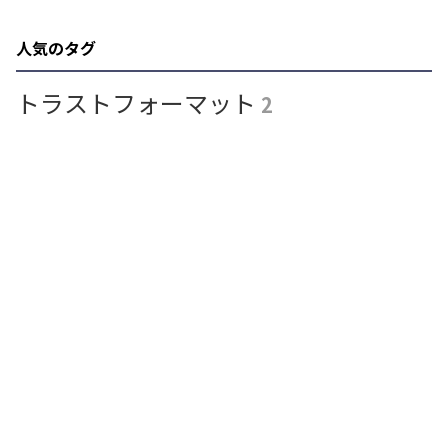
人気のタグ
トラストフォーマット
2
ネット受信規約
1
Youtube
4
Xまとめ
12
信頼
1
マルウェア
1
ドリッププライシング
2
FTC
4
広告詐欺
14
規制
18
コンテンツ