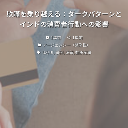
欺瞞を乗り越える：ダークパターンと
インドの消費者行動への影響
1年前
1年前
watch_later
update
アージェンシー（緊急性）
folder
UX/UI
,
事例
,
法律
,
翻訳記事
local_offer