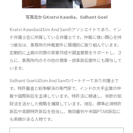
写真左からKratvi Kawdia、Sidhant Goel
Kratvi KawdiaはSim And Sanのアソシエイトであり、イン
ド弁護士会に所属している弁護士です。仲裁に強い関心を持
つ彼女は、事務所の仲裁案件に積極的に取り組んでいます。
定期的に上級の同僚の草案作成や調査業務をサポートし、さ
らに、事務所内のその他の商事・民事訴訟案件にも関与して
います。
Sidhant GoelはSim And Sanのパートナーであり弁護士で
す。特許審査と紛争解決の専門家で、インドの大手企業の仲
裁や国際訴訟を主導しています。特許法に精通し、米欧の知
財法を活かした戦略を構築しています。現在、標準必須特許
訴訟や高額特許訴訟を担当し、無効審判や米国PTAB訴訟に
も実績がある人物です。