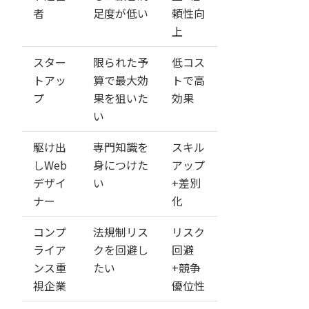
者
足度が低い
頼性向
上
スター
限られた予
低コス
トアッ
算で最大効
トで高
プ
果を狙いた
効果
い
駆け出
専門知識を
スキル
しWeb
身につけた
アップ
デザイ
い
+差別
ナー
化
コンプ
法規制リス
リスク
ライア
クを回避し
回避
ンス重
たい
+競争
視企業
優位性