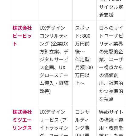
サイクル定
着支援
株式会社
UXデザイン
スポッ
日本のサイ
ビービッ
コンサルティ
ト: 800
トユーザビ
ト
ング (企業DX
万円前
リティ業界
方針立案、デ
後〜
の先駆的企
ジタルサービ
伴走型:
業、ユーザ
ス企画、UX
月額100
ー視点から
グロースチー
万円以
の価値創
ム導入・継続
上〜
出、戦略的
改善)
かつ長期的
な視点
株式会社
UXデザイン
コンサ
Webサイト
ミツエー
サービス (ア
ルティ
の構築・運
リンクス
イトラッキン
ング費
用・改善を
グ、ユーザー
用は要
核としたデ