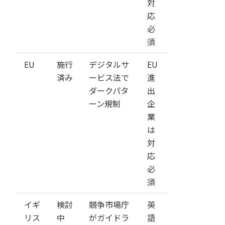
対
応
必
須
EU
施行
デジタルサ
EU
済み
ービス法で
進
ダークパタ
出
ーン規制
企
業
は
対
応
必
須
イギ
検討
競争市場庁
英
リス
中
がガイドラ
語