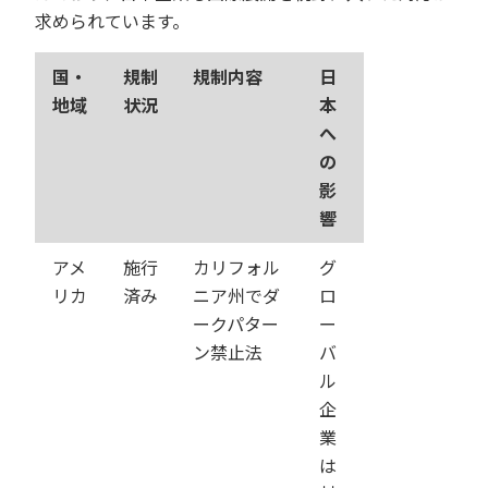
求められています。
国・
規制
規制内容
日
地域
状況
本
へ
の
影
響
アメ
施行
カリフォル
グ
リカ
済み
ニア州でダ
ロ
ークパター
ー
ン禁止法
バ
ル
企
業
は