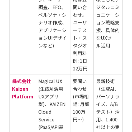
調査、EFO、
問い合
ジタルコミ
ペルソナ・シ
わせ。
ュニケーシ
ナリオ作成、
ユーザ
ョン戦略支
アプリケーシ
ーテス
援、具体的
ョンUIデザイ
ト・ス
なUXツー
ンなど)
タジオ
ル活用
利用料
例: 1日
22万円
株式会社
Magical UX
要問い
最新技術
Kaizen
(生成AI活用
合わせ
（生成AI、
Platform
UXアプリ
(市場相
パーソナラ
群)、KAIZEN
場: 月額
イズ、A/B
Cloud
100万
テスト）活
Service
円〜)
用、1,400
(PaaS/API基
社以上の実