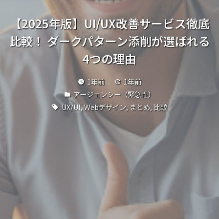
【2025年版】UI/UX改善サービス徹底
比較！ ダークパターン添削が選ばれる
4つの理由
1年前
1年前
watch_later
update
アージェンシー（緊急性）
folder
UX/UI
,
Webデザイン
,
まとめ
,
比較
local_offer