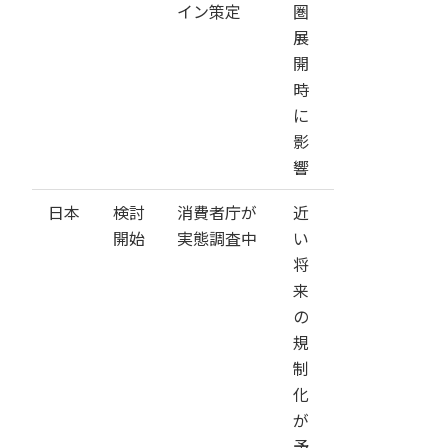
イン策定
圏
展
開
時
に
影
響
日本
検討
消費者庁が
近
開始
実態調査中
い
将
来
の
規
制
化
が
予