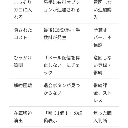
こっそり
勝手に有料オプシ
意図しな
カゴに入
ョンが追加される
い追加購
れる
入
隠された
最後に配送料・手
予算オー
コスト
数料が発生
バー、不
信感
ひっかけ
「メール配信を停
意図しな
質問
止しない」にチェ
い登録・
ック
継続
解約困難
退会ボタンが見つ
継続課
からない
金、スト
レス
在庫切迫
「残り1個！」の虚
焦った購
演出
偽表示
入判断