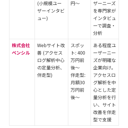
(小規模ユー
円〜
ザーニーズ
ザーインタビ
を専門家が
ュー)
インタビュ
ーで調査・
分析
株式会社
Webサイト改
スポッ
ある程度ユ
ペンシル
善 (アクセス
ト: 400
ーザーニー
ログ解析中心
万円前
ズが明確な
の定量分析、
後〜
企業向け。
伴走型)
伴走型:
アクセスロ
月額30
グ解析を中
万円前
心とした定
後〜
量分析を行
い、サイト
改善を伴走
型で支援