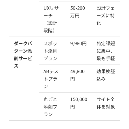
UXリサ
50-200
設計フェ
ーチ
万円
ーズに特
（設計
化
段階）
ダークパ
スポッ
9,980円
特定課題
ターン添
ト添削
に集中、
削サービ
プラン
最も手軽
ス
ABテス
49,800
効果検証
トプラ
円
込み
ン
丸ごと
150,000
サイト全
添削プ
円
体を対象
ラン