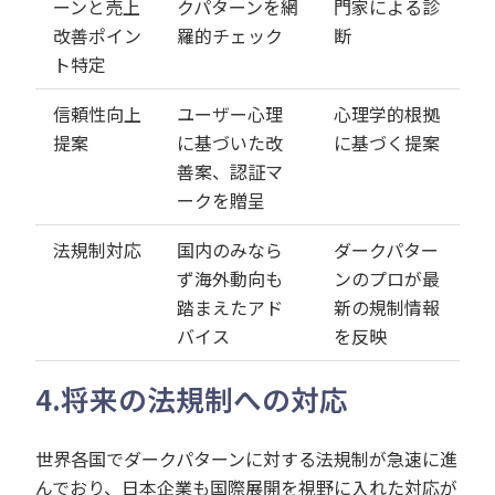
ーンと売上
クパターンを網
門家による診
改善ポイン
羅的チェック
断
ト特定
信頼性向上
ユーザー心理
心理学的根拠
提案
に基づいた改
に基づく提案
善案、認証マ
ークを贈呈
法規制対応
国内のみなら
ダークパター
ず海外動向も
ンのプロが最
踏まえたアド
新の規制情報
バイス
を反映
4.
将来の法規制への対応
世界各国でダークパターンに対する法規制が急速に進
んでおり、日本企業も国際展開を視野に入れた対応が