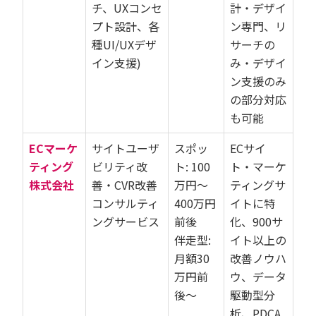
チ、UXコンセ
計・デザイ
プト設計、各
ン専門、リ
種UI/UXデザ
サーチの
イン支援)
み・デザイ
ン支援のみ
の部分対応
も可能
ECマーケ
サイトユーザ
スポッ
ECサイ
ティング
ビリティ改
ト: 100
ト・マーケ
株式会社
善・CVR改善
万円〜
ティングサ
コンサルティ
400万円
イトに特
ングサービス
前後
化、900サ
伴走型:
イト以上の
月額30
改善ノウハ
万円前
ウ、データ
後〜
駆動型分
析、PDCA