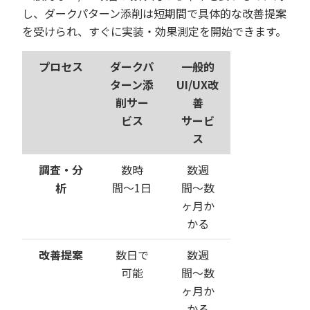
し、ダークパターン添削は短期間で具体的な改善提案
を受けられ、すぐに実装・効果測定を開始できます。
プロセス
ダークパ
一般的
ターン添
UI/UX改
削サー
善
ビス
サービ
ス
調査・分
数時
数週
析
間〜1日
間〜数
ヶ月か
かる
改善提案
数日で
数週
可能
間〜数
ヶ月か
かる