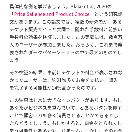
具体的な例を挙げましょう。Blake et al, 2020の
「
Price Salience and Product Choice
」という研究論
文があります。
この論文では、複数の研究者が、ある
チケット販売サイトと共同で、隠れた手数料と前払い
手数料の効果を検証しました。
この実験には、数百万
人のユーザーが参加しました。おそらく、これまで発
表されたダークパターンテストの中で最大のものでし
ょう
。
その
検証の
結果、事前にチケットの料金が表示されな
かったユーザーは、約21%多くお金を
支払い
、購入
を完了する可能性が14％高かったのです。
この結果は非常に大きなインパクトがあります。
もし
あなたがビジネスを営んでいて、とあるボタンを押す
ことで顧客に21%多く消費させることができるとし
たらどうでしょう。
もしかすると、罰金をとられてし
まう可能性もあるかもしれません。
しかし、
その罰金