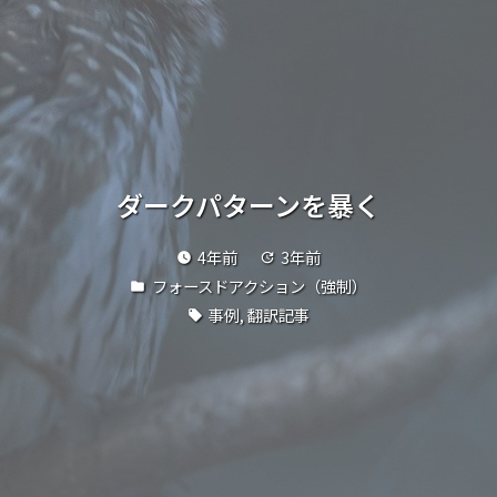
ダークパターンを暴く
4年前
3年前
watch_later
update
フォースドアクション（強制）
folder
事例
,
翻訳記事
local_offer