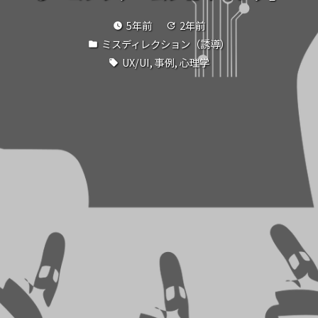
5年前
2年前
watch_later
update
ミスディレクション（誘導）
folder
UX/UI
,
事例
,
心理学
local_offer