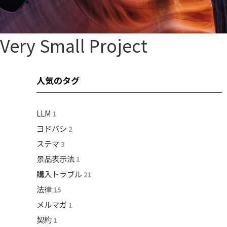
Very Small Project
人気のタグ
LLM
1
ヨドバシ
2
ステマ
3
景品表示法
1
購入トラブル
21
法律
15
メルマガ
1
契約
1