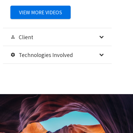
VIEW MORE VIDEOS
Client
perm_identity
Technologies Involved
settings