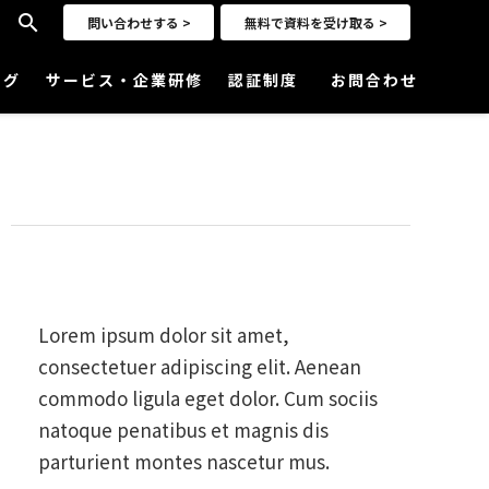
search
問い合わせする >
無料で資料を受け取る >
ログ
サービス・企業研修
認証制度
お問合わせ
Project Goal
desktop_mac
Lorem ipsum dolor sit amet,
consectetuer adipiscing elit. Aenean
commodo ligula eget dolor. Cum sociis
natoque penatibus et magnis dis
parturient montes nascetur mus.