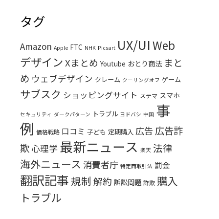
タグ
UX/UI
Web
Amazon
FTC
Apple
NHK
Picsart
デザイン
まと
Xまとめ
おとり商法
Youtube
め
ウェブデザイン
クレーム
ゲーム
クーリングオフ
サブスク
ショッピングサイト
スマホ
ステマ
事
トラブル
セキュリティ
ダークパターン
ヨドバシ
中国
例
広告詐
広告
口コミ
子ども
定期購入
価格戦略
最新ニュース
欺
法律
心理学
楽天
海外ニュース
消費者庁
罰金
特定商取引法
翻訳記事
購入
規制
解約
訴訟問題
詐欺
トラブル