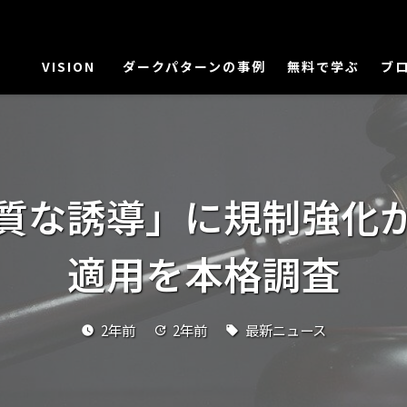
VISION
ダークパターンの事例
無料で学ぶ
ブ
質な誘導」に規制強化
適用を本格調査
2年前
2年前
最新ニュース
watch_later
update
local_offer